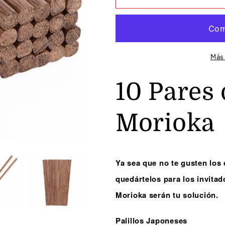
Pares
Pares
de
de
Palillos
Palillos
Morioka
Morioka
Más
10 Pares 
Morioka
Ya sea que no te gusten los
quedártelos para los invitad
Morioka serán tu solución.
Palillos Japoneses