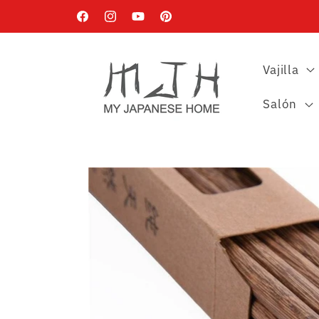
Ir
directamente
Facebook
Instagram
YouTube
Pinterest
al contenido
Vajilla
Salón
Ir
directamente
a la
información
del producto