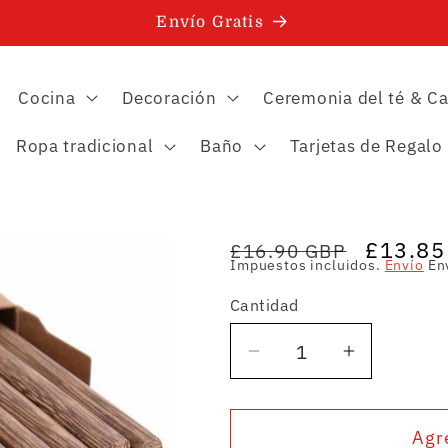
Envío Gratis
Cocina
Decoración
Ceremonia del té & Ca
Ropa tradicional
Baño
Tarjetas de Regalo
Precio
Precio
£13.85
£16.90 GBP
Impuestos incluidos.
Envío
Env
habitual
de
Cantidad
oferta
Cantidad
Reducir
Aumentar
cantidad
cantidad
para
para
Agr
10
10