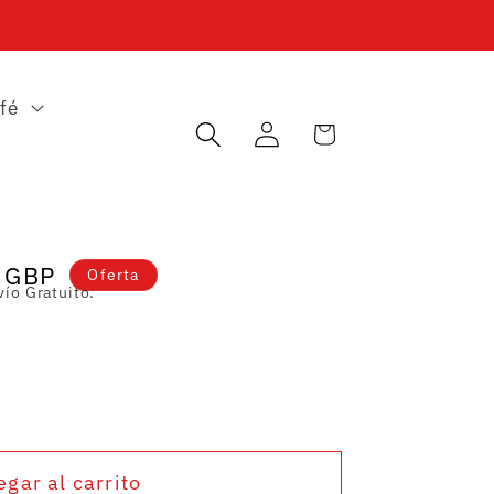
fé
Iniciar
Carrito
sesión
 GBP
Oferta
ío Gratuito.
egar al carrito