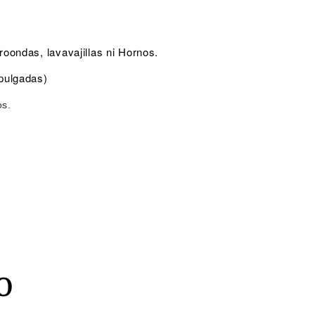
oondas, lavavajillas ni Hornos.
 pulgadas)
os.
o