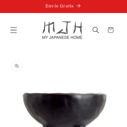
Ir
Envío Gratis
directamente
al contenido
Carrito
Ir
directamente
a la
información
del producto