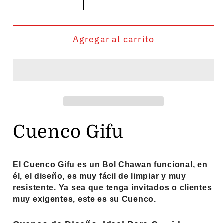
Reducir
Aumentar
cantidad
cantidad
para
para
Agregar al carrito
Cuenco
Cuenco
Gifu
Gifu
Cuenco Gifu
El Cuenco Gifu es un 
Bol
 Chawan funcional, en 
él, el diseño, es muy fácil de limpiar y muy 
resistente. Ya sea que tenga invitados o clientes 
muy exigentes, este es su Cuenco.